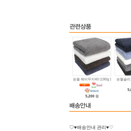
송월 헤비무지40 (190g )
송월솔리
5
5,200
원
♡♥배송안내 관리
♥♡