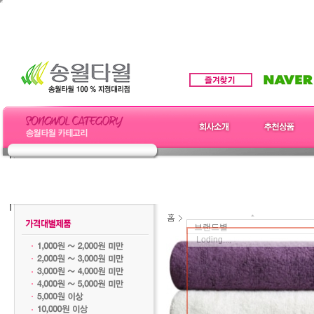
브랜드별
Loding....