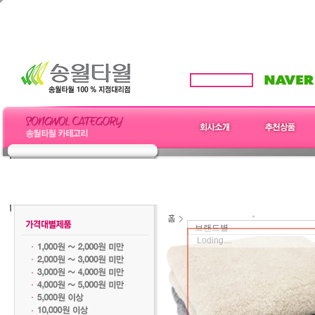
브랜드별
Loding....